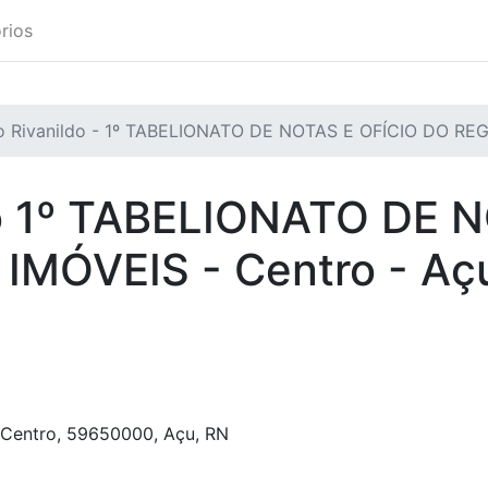
rios
io Rivanildo - 1º TABELIONATO DE NOTAS E OFÍCIO DO RE
o
1º TABELIONATO DE N
 IMÓVEIS
-
Centro
-
Aç
Centro
,
59650000
,
Açu
,
RN