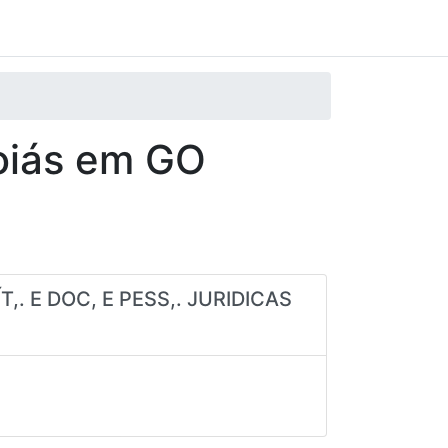
oiás
em
GO
,. E DOC, E PESS,. JURIDICAS