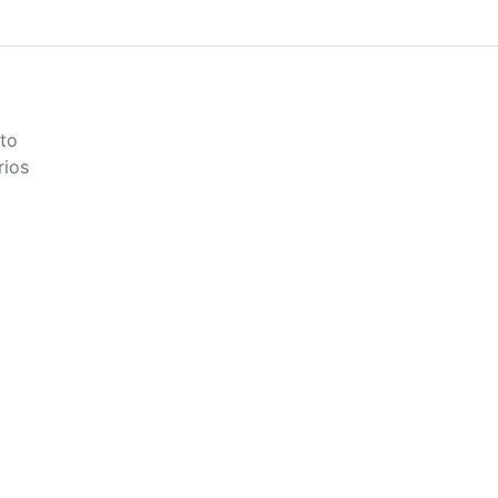
to
rios