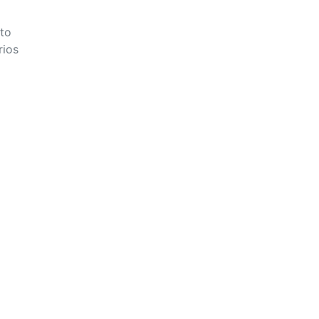
to
rios